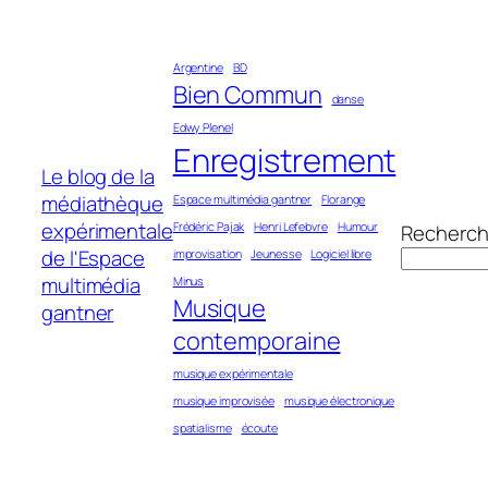
Aller
au
Argentine
BD
contenu
Bien Commun
danse
Edwy Plenel
Enregistrement
Le blog de la
médiathèque
Espace multimédia gantner
Florange
expérimentale
Frédéric Pajak
Henri Lefebvre
Humour
Recherch
de l'Espace
improvisation
Jeunesse
Logiciel libre
multimédia
Minus
Musique
gantner
contemporaine
musique expérimentale
musique improvisée
musique électronique
spatialisme
écoute