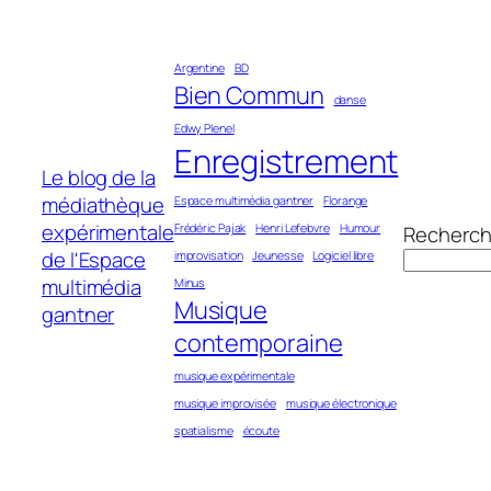
Aller
au
Argentine
BD
contenu
Bien Commun
danse
Edwy Plenel
Enregistrement
Le blog de la
médiathèque
Espace multimédia gantner
Florange
expérimentale
Frédéric Pajak
Henri Lefebvre
Humour
Recherch
de l'Espace
improvisation
Jeunesse
Logiciel libre
multimédia
Minus
Musique
gantner
contemporaine
musique expérimentale
musique improvisée
musique électronique
spatialisme
écoute