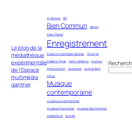
Aller
au
Argentine
BD
contenu
Bien Commun
danse
Edwy Plenel
Enregistrement
Le blog de la
médiathèque
Espace multimédia gantner
Florange
expérimentale
Frédéric Pajak
Henri Lefebvre
Humour
Recherch
de l'Espace
improvisation
Jeunesse
Logiciel libre
multimédia
Minus
Musique
gantner
contemporaine
musique expérimentale
musique improvisée
musique électronique
spatialisme
écoute