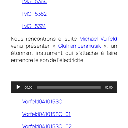
IMG_5364
IMG_5362
IMG_5361
Nous rencontrons ensuite
Michael Vorfeld
venu présenter «
Glühlampenmusik
», un
étonnant instrument qui s’attache à faire
entendre le son de l’électricité.
.
Lecteur
00:00
00:00
audio
Vorfeld041015SC
Vorfeld041015SC_01
Vorfeld041015SC_02