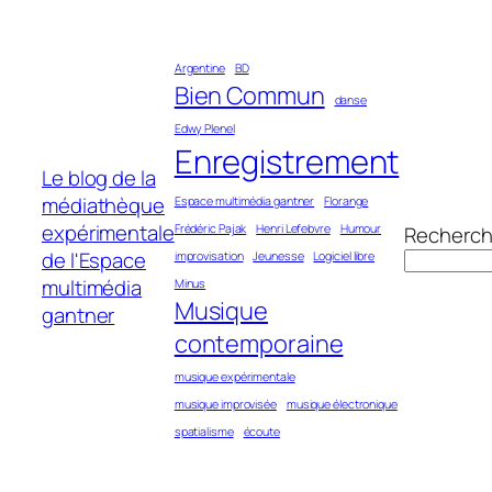
Aller
au
Argentine
BD
contenu
Bien Commun
danse
Edwy Plenel
Enregistrement
Le blog de la
médiathèque
Espace multimédia gantner
Florange
expérimentale
Frédéric Pajak
Henri Lefebvre
Humour
Recherch
de l'Espace
improvisation
Jeunesse
Logiciel libre
multimédia
Minus
Musique
gantner
contemporaine
musique expérimentale
musique improvisée
musique électronique
spatialisme
écoute