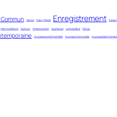
Enregistrement
n Commun
danse
Edwy Plenel
Espace
Henri Lefebvre
Humour
improvisation
Jeunesse
Logiciel libre
Minus
ntemporaine
musique expérimentale
musique improvisée
musique électroniqu