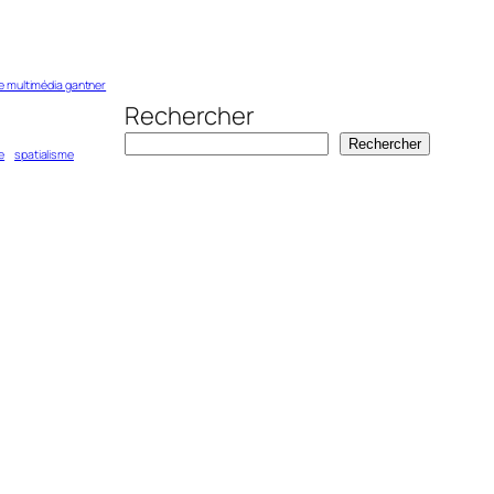
 multimédia gantner
Rechercher
Rechercher
e
spatialisme