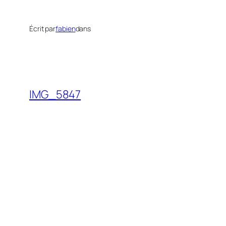
Écrit par
fabien
dans
IMG_5847