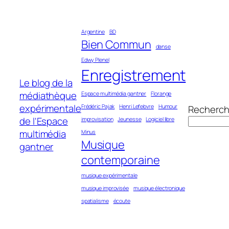
Aller
au
Argentine
BD
contenu
Bien Commun
danse
Edwy Plenel
Enregistrement
Le blog de la
médiathèque
Espace multimédia gantner
Florange
expérimentale
Frédéric Pajak
Henri Lefebvre
Humour
Recherch
de l'Espace
improvisation
Jeunesse
Logiciel libre
multimédia
Minus
Musique
gantner
contemporaine
musique expérimentale
musique improvisée
musique électronique
spatialisme
écoute