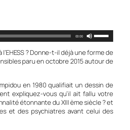
Utilisez
00:00
les
flèches
 l’EHESS ? Donne-t-il déjà une forme de
haut/bas
sensibles paru en octobre 2015 autour de
pour
augmenter
pidou en 1980 qualifiait un dessin de
ou
t expliquez-vous qu’il ait fallu votre
diminuer
alité étonnante du XIII ème siècle ? et
le
tes et des psychiatres avant celui des
volume.