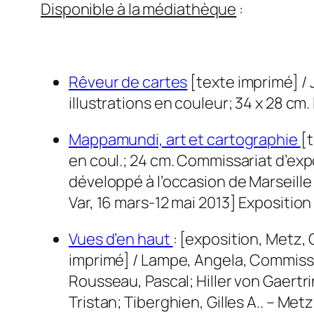
Disponible à la médiathèque
:
0
Rêveur de cartes
[texte imprimé] / J
illustrations en couleur; 34 x 28 cm
Mappamundi, art et cartographie
[t
en coul.; 24 cm. Commissariat d’ex
développé à l’occasion de Marseille
Var, 16 mars-12 mai 2013] Expositio
Vues d’en haut
: [exposition, Metz,
imprimé] / Lampe, Angela, Commissa
Rousseau, Pascal; Hiller von Gaertr
Tristan; Tiberghien, Gilles A.. – Metz 