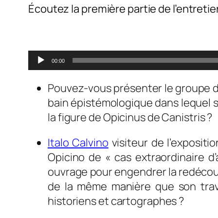
Écoutez la première partie de l’entretie
0
Lecteur
00:00
audio
Pouvez-vous présenter le groupe d’
bain épistémologique dans lequel se
la figure de Opicinus de Canistris ?
Italo Calvino
visiteur de l’expositio
Opicino de «
cas extraordinaire d’
ouvrage pour engendrer la redécouv
de la même manière que son travai
historiens et cartographes ?