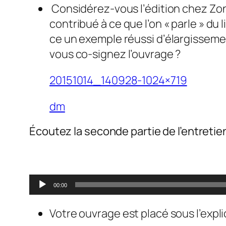
Considérez-vous l’édition chez Zone
contribué à ce que l’on « parle » du 
ce un exemple réussi d’élargissem
vous co-signez l’ouvrage ?
20151014_140928-1024×719
dm
Écoutez la seconde partie de l’entretien
0
Lecteur
00:00
audio
Votre ouvrage est placé sous l’exp