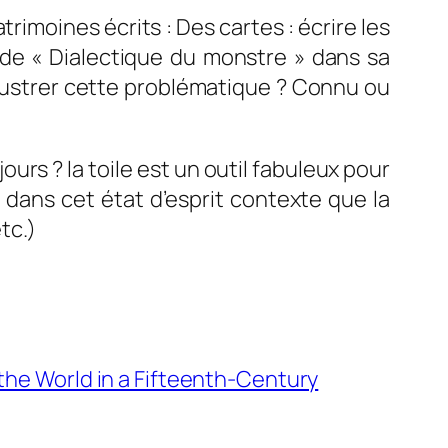
haut/bas
atrimoines écrits : Des cartes : écrire les
pour
 de « Dialectique du monstre » dans sa
augmenter
lustrer cette problématique ? Connu ou
ou
diminuer
le
ours ? la toile est un outil fabuleux pour
volume.
e dans cet état d’esprit contexte que la
tc.)
the World in a Fifteenth-Century