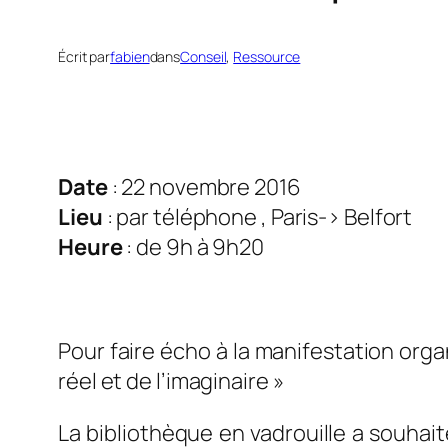
Écrit par
fabien
dans
Conseil
, 
Ressource
Date
: 22 novembre 2016
Lieu
: par téléphone , Paris-> Belfort
Heure
: de 9h à 9h20
0
Pour faire écho à la manifestation organ
réel et de l’imaginaire
»
La bibliothèque en vadrouille
a souhait