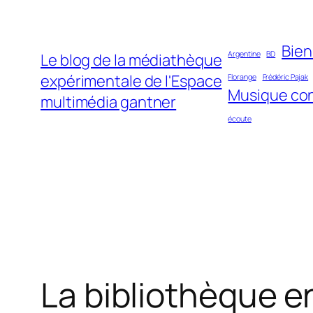
Aller
au
Bie
contenu
Argentine
BD
Le blog de la médiathèque
expérimentale de l'Espace
Florange
Frédéric Pajak
Musique co
multimédia gantner
écoute
La bibliothèque e