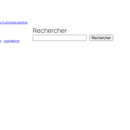
 multimédia gantner
Rechercher
Rechercher
e
spatialisme