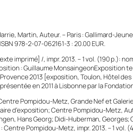
arrie, Martin, Auteur. – Paris : Gallimard-Jeunes
. ISBN 978-2-07-062161-3 : 20.00 EUR.
exte imprimé] /, impr. 2013. – 1 vol. (190 p.): nom
position : Guillaume MonsaingeonExposition te
 Provence 2013 [exposition, Toulon, Hôtel des 
n présentée en 2011 à Lisbonne par la Fondati
 Centre Pompidou-Metz, Grande Nef et Galerie 
ire d’exposition; Centre Pompidou-Metz, Aute
ingen, Hans Georg; Didi-Huberman, Georges; Cas
: Centre Pompidou-Metz, impr. 2013. – 1 vol. (429 p