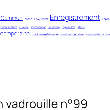
Enregistrement
n Commun
danse
Edwy Plenel
Espace
Henri Lefebvre
Humour
improvisation
Jeunesse
Logiciel libre
Minus
ntemporaine
musique expérimentale
musique improvisée
musique électroniqu
n vadrouille n°99