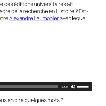
 des éditions universitaires ait
cadre de la recherche en Histoire ? Est-
ntré
Alexandre Laumonier
avec lequel
Utilisez
00:00
les
flèches
ous en dire quelques mots ?