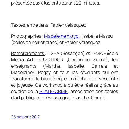
présentée aux étudiants durant 20 minutes.
0
Textes, entretiens
: Fabien Vélasquez
Photographies
:
Madeleine Aktypi
, Isabelle Massu
(celles en noir et blanc) et Fabien Vélasquez
Remerciements
: l’ISBA (Besançon) et l’EMA –
É
cole
M
édia
A
rt- FRUCTIDOR (Chalon-sur-Saône), les
enseignants (Martha, Isabelle, Daniele et
Madeleine), Peggy et tous les étudiants qui ont
transformé la bibliothèque en ruche effervescente
et joyeuse. Ce workshop a pu être réalisé grâce au
soutien de la
PLATEFORME
, association des écoles
d’art publiques en Bourgogne-Franche-Comté.
26 octobre 2017