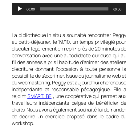
Lecteur
00:00
00:00
audio
0
La bibliothèque in situ
a souhaité rencontrer Peggy
au petit-déjeuner, le 19/10, un temps privilégié pour
discuter légèrement
en repli
: près de 20 minutes de
conversation avec une autodidacte curieuse qui au
fil des années a pris l’habitude d’animer des ateliers
d’écriture donnant l’occasion à toute personne la
possibilité de s’exprimer. Issue du journalisme web et
du webmastering, Peggy est aujourd’hui chercheuse
indépendante et responsable pédagogique. Elle a
rejoint
SMART. BE
, une coopérative qui permet aux
travailleurs indépendants belges de bénéficier de
droits. Nous avons également souhaité lui demander
de décrire un exercice proposé dans le cadre du
workshop.
00