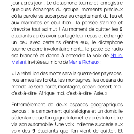
jour après jour… Le dictaphone tourne et enregistre
quelques échanges du groupe, moments précieux
où la parole se superpose au crépitement du feu et
aux marmites en ébullition… la pensée s’anime et
virevolte tout azimut ! Au moment de quitter les
9
étudiants après avoir partagé leur repas et échangé
un peu avec certains d’entre eux, le dictaphone
tourne encore involontairement… le poste de radio
est branché et donne à entendre la voix de
Nalini
Malani
, invitée au micro de
Marie Richeux
:
«
La rébellion des morts sera la guerre des paysages,
nos armes les forêts, les montagnes, les océans du
monde. Je serai forêt, montagne, océan, désert, moi,
c’est-à-dire l’Afrique, moi, c’est-à-dire l’Asie.
»
Entremêlement de deux espaces géographiques
perçus : le campement qui s’éloigne et un domicile
sédentaire que l’on gagne kilomètre après kilomètre
via son automobile. Une voix indienne succède aux
voix des
9
étudiants que l’on vient de quitter. Et