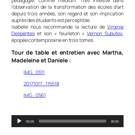
pédagogie, comme médium. Très investie dans
l’observation de la transformation des écoles d’art
depuis trois années, son regard et son implication
auprès des étudiants est perceptible.
Isabelle nous recommande la lecture de
Virginie
Despentes
et son « feuilleton »
Vernon Subutex
,
épopée contemporaine en trois tomes.
Tour de table et entretien avec Martha,
Madeleine et Daniele :
IMG_0511
20171017_115518
IMG_0561
0
Lecteur
00:00
00:00
audio