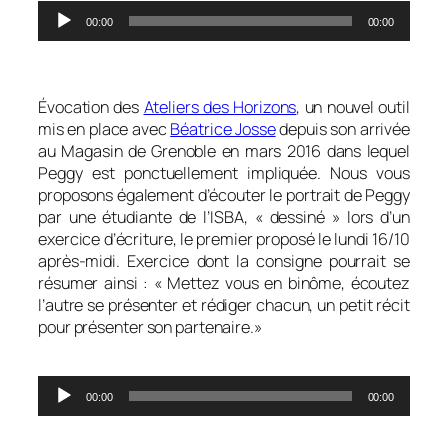
Lecteur
00:00
00:00
audio
0
Évocation des
Ateliers des Horizons
, un nouvel outil
mis en place avec
Béatrice Josse
depuis son arrivée
au Magasin de Grenoble en mars 2016 dans lequel
Peggy est ponctuellement impliquée. Nous vous
proposons également d’écouter le portrait de Peggy
par une étudiante de l’ISBA, « dessiné » lors d’un
exercice d’écriture, le premier proposé le lundi 16/10
après-midi. Exercice dont la consigne pourrait se
résumer ainsi : « Mettez vous en binôme, écoutez
l’autre se présenter et rédiger chacun, un petit récit
pour présenter son partenaire.»
00
Lecteur
00:00
00:00
audio
0