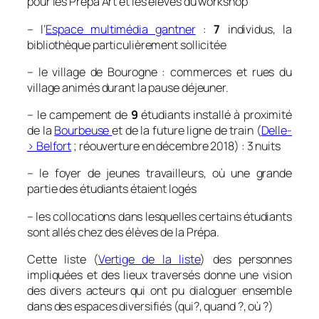
pour les Prépa Art et les élèves du workshop
– l’
Espace multimédia gantner
:
7
individus, la
bibliothèque particulièrement sollicitée
– le village de Bourogne : commerces et rues du
village animés durant la pause déjeuner.
– le campement de
9
étudiants installé à proximité
de la
Bourbeuse
et de la future ligne de train (
Delle-
> Belfort
; réouverture en décembre 2018) : 3 nuits
– le foyer de jeunes travailleurs, où une grande
partie des étudiants étaient logés
– les collocations dans lesquelles certains étudiants
sont allés chez des élèves de la Prépa.
Cette liste (
Vertige de la liste
) des personnes
impliquées et des lieux traversés donne une vision
des divers acteurs qui ont pu dialoguer ensemble
dans des espaces diversifiés (qui?, quand ?, où ?)