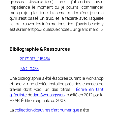
grosses dissertations) bref j’attendais avec
impatience le moment ou je pourrai commencer
mon projet plastique. La semaine dernière, je crois
qu’il s’est passé un truc, et la facilité avec laquelle
j’ai pu trouver les informations dont j’avais besoin y
est surement pour quelque chose… un grand merci.
»
0
Bibliographie & Ressources
20171017_115454
IMG_0478
Une bibliographie a été élaborée durant le workshop
et une vitrine dédiée installée près des espaces de
travail dont voici un des titres :
Écrire en tant
qu’artiste
de
Jan Svenungsson
, publié en 2012 par la
HEAR. Édition originale de 2007.
La
collection d’œuvres d’art numérique
a été