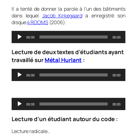
Il a tenté de donner la parole à l’un des bâtiments
dans lequel
Jacob Kirkegaard
a enregistré son
disque
4 ROOMS
(2006).
Lecteur
00:00
00:00
audio
Lecture de deux textes d’étudiants ayant
travaillé sur
Métal Hurlant
:
Lecteur
00:00
00:00
audio
0
Lecteur
00:00
00:00
audio
Lecture d’un étudiant autour du code :
Lecture radicale…