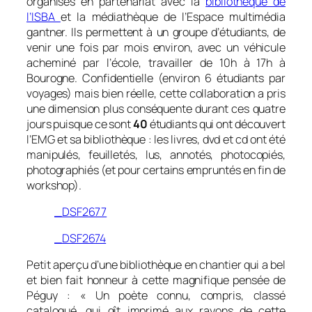
organisés en partenariat avec la
bibliothèque de
l’ISBA
et la médiathèque de l’Espace multimédia
gantner. Ils permettent à un groupe d’étudiants, de
venir une fois par mois environ, avec un véhicule
acheminé par l’école, travailler de 10h à 17h à
Bourogne. Confidentielle (environ 6 étudiants par
voyages) mais bien réelle, cette collaboration a pris
une dimension plus conséquente durant ces quatre
jours puisque ce sont
40
étudiants qui ont découvert
l’EMG et sa bibliothèque : les livres, dvd et cd ont été
manipulés, feuilletés, lus, annotés, photocopiés,
photographiés (et pour certains empruntés en fin de
workshop).
_DSF2677
_DSF2674
Petit aperçu d’une bibliothèque en chantier qui a bel
et bien fait honneur à cette magnifique pensée de
Péguy : «
Un poète connu, compris, classé
catalogué, qui gît imprimé aux rayons de cette