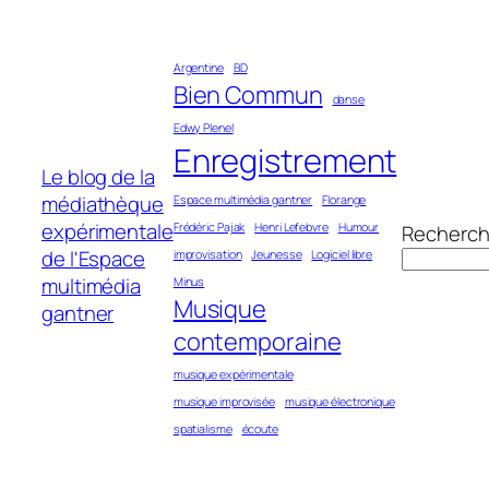
Aller
au
Argentine
BD
contenu
Bien Commun
danse
Edwy Plenel
Enregistrement
Le blog de la
médiathèque
Espace multimédia gantner
Florange
expérimentale
Frédéric Pajak
Henri Lefebvre
Humour
Recherch
de l'Espace
improvisation
Jeunesse
Logiciel libre
multimédia
Minus
Musique
gantner
contemporaine
musique expérimentale
musique improvisée
musique électronique
spatialisme
écoute