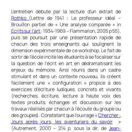
0
L’entretien débute par la lecture d’un extrait de
Rothko
(Lettre de 1941 : Le professeur idéal –
Brouillon partiel de « Une analyse comparée » in
Écrits sur l’art
: 1934-1969 – Flammarion, 2005 p 55),
puis se poursuit par une présentation rapide de
chacun des trois enseignants qui soulignent la
dimension expérimentale de ce workshop. Le fait de
sortir de l’école incite les étudiants à se focaliser sur
la question de l’écrit en art en dédramatisant les
enjeux du mémoire. Ainsi réunis dans un cadre
stimulant et dans un contexte nouveau, ils créent
facilement une « configuration » propice à des
exercices d’écriture ludiques, concrets et vivants
(recherches, écriture, lecture à haute voix des
textes produits, échanges et discussion sur les
travaux réalisés par chacun à l’écoute du groupe ou
des groupes). Constatant que l’ouvrage «
Chercher :
Jours après jours, les aventuriers du savoir
»
(Autrement, 2000 – 214 p. sous la dir. de
Jean-