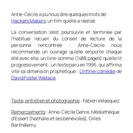
0
Anne-Cécile a pu nous dire quelques mots de
Hackers Makers
, un film qu’elle a réalisé.
La conversation s’est poursuivie et terminée par
l’habituel recueil du conseil de lecture de la
personne rencontrée : Anne-Cécile nous
recommande un ouvrage qu’elle emporte chaque
été avec elle, un livre-somme (1488 pages) qu’elle lit
progressivement… un texte paru en 1996, qui affirma
vite sa dimension prophétique :
L’Infinie comédie
de
David Foster Wallace
.
0
Texte, entretien et photographie
: Fabien Vélasquez
Remerciements
: Anne-Cécile Genre, Médiathèque
d’Essert (Nathalie et ses bénévoles), Gilles
Barthélemy.