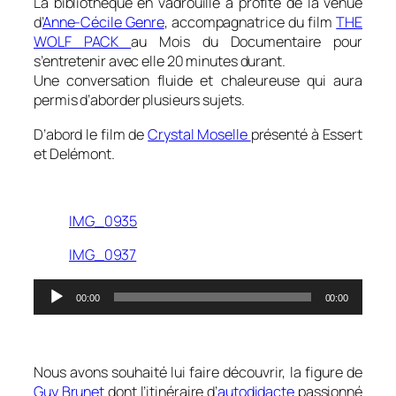
La bibliothèque en vadrouille
a profité de la venue
d’
Anne-Cécile Genre
, accompagnatrice du film
THE
WOLF PACK
au Mois du Documentaire pour
s’entretenir avec elle 20 minutes durant.
Une conversation fluide et chaleureuse qui aura
permis d’aborder plusieurs sujets.
D’abord le film de
Crystal Moselle
présenté à Essert
et Delémont.
0
IMG_0935
IMG_0937
Lecteur
00:00
00:00
audio
0
Nous avons souhaité lui faire découvrir, la figure de
Guy Brunet
dont l’itinéraire d’
autodidacte
passionné