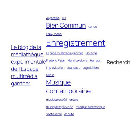
Aller
au
Argentine
BD
contenu
Bien Commun
danse
Edwy Plenel
Enregistrement
Le blog de la
médiathèque
Espace multimédia gantner
Florange
expérimentale
Frédéric Pajak
Henri Lefebvre
Humour
Recherch
de l'Espace
improvisation
Jeunesse
Logiciel libre
multimédia
Minus
Musique
gantner
contemporaine
musique expérimentale
musique improvisée
musique électronique
spatialisme
écoute