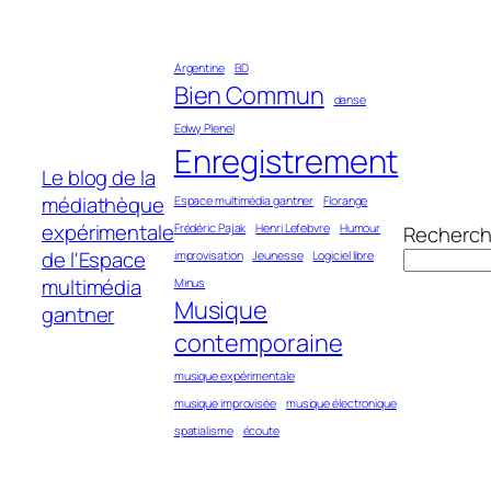
Aller
au
Argentine
BD
contenu
Bien Commun
danse
Edwy Plenel
Enregistrement
Le blog de la
médiathèque
Espace multimédia gantner
Florange
expérimentale
Frédéric Pajak
Henri Lefebvre
Humour
Recherch
de l'Espace
improvisation
Jeunesse
Logiciel libre
multimédia
Minus
Musique
gantner
contemporaine
musique expérimentale
musique improvisée
musique électronique
spatialisme
écoute