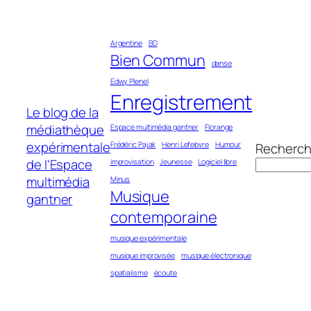
Aller
au
Argentine
BD
contenu
Bien Commun
danse
Edwy Plenel
Enregistrement
Le blog de la
médiathèque
Espace multimédia gantner
Florange
expérimentale
Frédéric Pajak
Henri Lefebvre
Humour
Recherch
de l'Espace
improvisation
Jeunesse
Logiciel libre
multimédia
Minus
Musique
gantner
contemporaine
musique expérimentale
musique improvisée
musique électronique
spatialisme
écoute