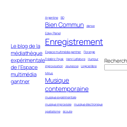
Aller
au
Argentine
BD
contenu
Bien Commun
danse
Edwy Plenel
Enregistrement
Le blog de la
médiathèque
Espace multimédia gantner
Florange
expérimentale
Frédéric Pajak
Henri Lefebvre
Humour
Recherch
de l'Espace
improvisation
Jeunesse
Logiciel libre
multimédia
Minus
Musique
gantner
contemporaine
musique expérimentale
musique improvisée
musique électronique
spatialisme
écoute