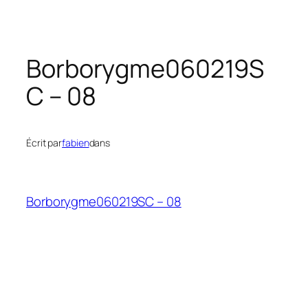
Borborygme060219S
C – 08
Écrit par
fabien
dans
Borborygme060219SC – 08