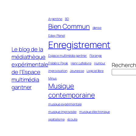
Aller
au
Argentine
BD
contenu
Bien Commun
danse
Edwy Plenel
Enregistrement
Le blog de la
médiathèque
Espace multimédia gantner
Florange
expérimentale
Frédéric Pajak
Henri Lefebvre
Humour
Recherch
de l'Espace
improvisation
Jeunesse
Logiciel libre
multimédia
Minus
Musique
gantner
contemporaine
musique expérimentale
musique improvisée
musique électronique
spatialisme
écoute