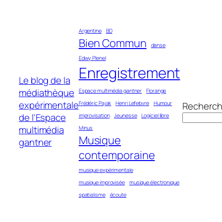
Aller
au
Argentine
BD
contenu
Bien Commun
danse
Edwy Plenel
Enregistrement
Le blog de la
médiathèque
Espace multimédia gantner
Florange
expérimentale
Frédéric Pajak
Henri Lefebvre
Humour
Recherch
de l'Espace
improvisation
Jeunesse
Logiciel libre
multimédia
Minus
Musique
gantner
contemporaine
musique expérimentale
musique improvisée
musique électronique
spatialisme
écoute