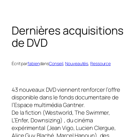
Dernières acquisitions
de DVD
Écrit par
fabien
dans
Conseil
, 
Nouveautés
, 
Ressource
43 nouveaux DVD viennent renforcer l’offre
disponible dans le fonds documentaire de
l’Espace multimédia Gantner.
De la fiction (Westworld, The Swimmer,
L’Enfer, Downsizing) , du cinéma
expérimental (Jean Vigo, Lucien Clergue,
Alice Guy Blaché, Marcel Hanoun), des