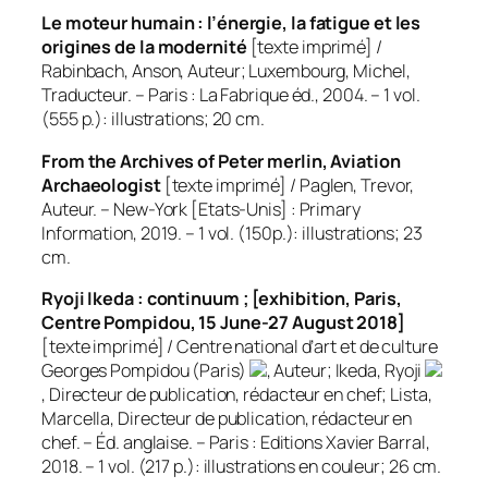
Le moteur humain : l’énergie, la fatigue et les
origines de la modernité
[texte imprimé] /
Rabinbach, Anson, Auteur; Luxembourg, Michel,
Traducteur. – Paris : La Fabrique éd., 2004. – 1 vol.
(555 p.): illustrations; 20 cm.
From the Archives of Peter merlin, Aviation
Archaeologist
[texte imprimé] / Paglen, Trevor,
Auteur. – New-York [Etats-Unis] : Primary
Information, 2019. – 1 vol. (150p.): illustrations; 23
cm.
Ryoji Ikeda : continuum ; [exhibition, Paris,
Centre Pompidou, 15 June-27 August 2018]
[texte imprimé] / Centre national d’art et de culture
Georges Pompidou (Paris)
, Auteur; Ikeda, Ryoji
, Directeur de publication, rédacteur en chef; Lista,
Marcella, Directeur de publication, rédacteur en
chef. – Éd. anglaise. – Paris : Editions Xavier Barral,
2018. – 1 vol. (217 p.): illustrations en couleur; 26 cm.