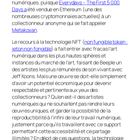
numériques
, puisque
Everydays – The First 5 000
Days
a
été
vendue en
Ethereum
(une des
nombreuses
cryptomonnaie
s actuelles) à un
collectionneur anonyme qui se fait appeler
Metakovan
.
Le recours
à la technologie
NFT
(
non fungible token :
jeton non fongible
) a
fait entrer
avec fracas
l’
a
rt
numérique dans
les plus hautes sphères et
instances du marché de l’art
, faisant de
Beeple
un
des artistes les plus rémunérés de son vivant avec
Jeff Koons
. Mais une œuvre se doit-elle simplement
d’avoir un potentiel économique pour devenir
respectable et
pertinente aux yeux des
collectionneurs ? Qu’en est-il des artistes
numériques qui ne souhaitent pas rendre leurs
œuvres uniques, e
t garder la possibilité de la
reproductibilité à l’infini de leur travail numérique,
justement parce qu’ils travaillent avec ce support
permettant cette
accessibilité et ce partage
illimités ?
En dépit de ces questions
, la technologie