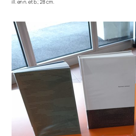
ill. en n. et b.; 28 cm.