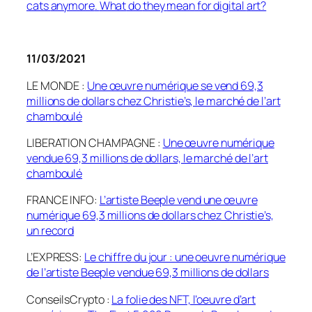
cats
anymore
.
What
do
they
mean
for digital
art?
11/03/2021
LE MONDE :
Une œuvre numérique se vend 69,3
millions de dollars chez Christie’s, le marché de l’art
chamboulé
LIBERATION CHAMPAGNE :
Une œuvre numérique
vendue 69,3 millions de dollars, le marché de l’art
chamboulé
FRANCE INFO:
L’artiste Beeple vend une œuvre
numérique 69,3 millions de dollars chez Christie’s,
un record
L’EXPRESS:
Le chiffre du jour : une
oeuvre
numérique
de l’artiste
Beeple
vendue 69,3 millions de dollars
C
onseilsCrypto
:
La folie des NFT, l’oeuvre d’art