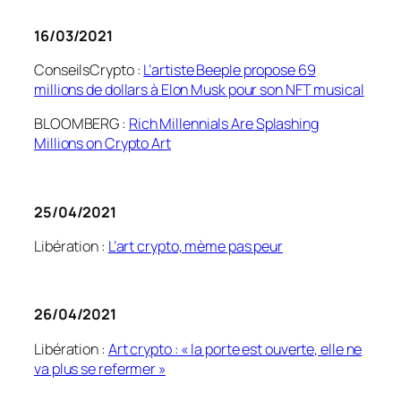
16/03/2021
ConseilsCrypto
:
L’artiste
Beeple
propose 69
millions de dollars à Elon Musk pour son NFT musical
BLOOMBERG :
Rich
Millennials
Are
Splashing
Millions on Crypto Art
25/04/2021
Libération :
L’art crypto, mème pas peur
26/04/2021
Libération :
Art crypto : « la porte est ouverte, elle ne
va plus se refermer »