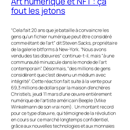
Art numérique et NFT : ça
fout les jetons
“Cela fait 20 ans que je bataille à convaincre les
gens qu’un fichier numérique peut être considéré
comme étant de l’art” dit Steven Sacks, propriétaire
de la galerie
bitforms
à New-York.
“Nous avons
vendu des tas d’
œuvres
” continue-t-il, mais “à une
communauté minuscule dans le monde de l’art
contemporain
”. Désormais, “des millions de gens
considèrent que c’est devenu un médium avec
intégrité”
.
Cette réaction fait suite à la vente
pour
69,3 millions de dollars par la maison d’enchères
Christie’s
, jeudi 11 mars d’une œuvre entièrement
numérique de l’artiste américain
Beeple
(
Mike
Winkelmann
de son vrai nom
).
Un montant record
pour ce type d’œuvre, qui témoigne de la révolution
en cours sur ce marché longtemps confidentiel
,
grâce aux nouvelles technologies
et aux monnaies