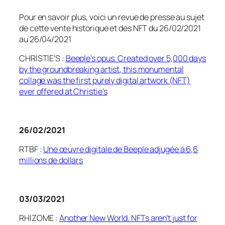
Pour en savoir plus, voici un revue de presse au sujet
de cette vente historique et des NFT du 26/02/2021
au 26/04/2021
CHRISTIE’S :
Beeple’s
opus.
Created
over 5,000
days
by the
groundbreaking
artist
,
this
monumental
collage
was
the first
purely
digital artwork (NFT)
ever
offered
at Christie’s
26/02/2021
RTBF :
Une œuvre digitale de Beeple adjugée à 6,6
millions de dollars
03/03/2021
RHIZOME :
Another
New World.
NFTs
aren’t
just
for