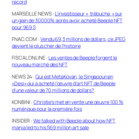
record
MARSEILLE NEWS :
L’investisseur « trébuche » sur
un gain de 30000% après avoir acheté Beeple NFT
pour 969 $
FNAC.COM
:
Vendu 69,3 millions de dollars, ce JPEG
devient le plus cher de l’histoire
FISCAL ONLINE :
Les ventes de
Beeple
forgent le
nouveau marché des NFT
NEWS 24 :
Qui est
MetaKovan
, le Singapourien
«
Desi
» qui a acheté l’œuvre d’art NFT de
Beeple
d’une valeur de 70 millions de
dollars?
KONBINI :
Christie’s met en vente une œuvre 100 %
numérique pour la première fois
INSIDER :
We
talked
with
Beeple
about how NFT
mania
led
to
his
$69
million
art sale