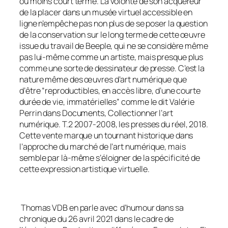
ou moins court terme.
La volonté de son acquéreur
de la placer dans un musée virtuel accessible en
ligne n’empêche pas non plus de se poser la question
de la conservation
sur le long terme
de cette œuvre
issue du travail de
Beeple
,
qui ne se considère même
pas lui-même
comme un artiste, mais presque plus
comme une sorte de dessinateur de presse.
C’est la
nature même des œuvres d’art numérique que
d’être “reproductibles, en accès libre, d’une courte
durée de vie, immatérielles”
comme le dit Valérie
Perrin dans
Documents, Collectionner l’art
numérique. T.2 2007-2008
, les presses du réel
, 2018.
Cette vente marque un tournant historique dans
l’approche du marché de l’art numérique,
mais
semble par là-même s’éloigner de la spécificité de
cette expression artistique virtuelle.
Thomas VDB en parle avec d’humour dans sa
chronique du 26 avril 2021 dans le cadre de