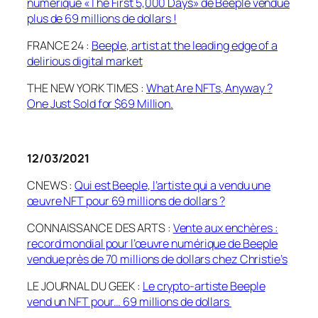
numérique «The First 5,000 Days» de Beeple vendue
plus de 69 millions de dollars !
FRANCE 24 :
Beeple, artist at the leading edge of a
delirious digital market
THE NEW YORK TIMES :
What
Are
NFTs
, Anyway
?
One Just
Sold
for $69 Million.
12/03/2021
CNEWS :
Qui est
Beeple
, l’artiste qui a vendu une
œuvre NFT pour 69 millions de dollars ?
CONNAISSANCE DES ARTS :
Vente aux enchères :
record mondial pour l’œuvre numérique de
Beeple
vendue près de 70 millions de dollars chez Christie’s
LE JOURNAL DU GEEK :
Le crypto-artiste
Beeple
vend un NFT pour… 69 millions de dollars