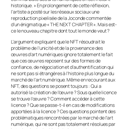
historique. »
En prolongement de cette réflexion,
l’artiste a posté sur les réseaux sociaux une
reproduction pixelisée de la Joconde commentée
d’un énigmatique « THE NEXT CHAPTER ».
Mais est-
ce le nouveau chapitre dont tout le monde
veut ?
L’argument expliquant que le NFT résoudrait le
problème de l’unicité et de la provenance des
œuvres d’art numériques ignore totalement le fait
que ces œuvres
reposent sur des formes de
confiance, de nég
o
ciation et d’authentification qui
ne sont pas si
étrangères
à l’
histoire plus longue du
marché de l’art numérique. Même en recourant aux
NFT,
des questions se
posent
toujours :
Qui a
autorisé
la création de l’
œuvre
? Sous quelle
licence
se trouve
l’œuvre ?
Comment accéder à cette
licence ?
Que se passe-t-il en cas de modifications
apportées à la
licence ? Ces questions
pointent des
problématiques rencontrées par le marché de l’art
numérique, qui ne sont pas totalement résolues par