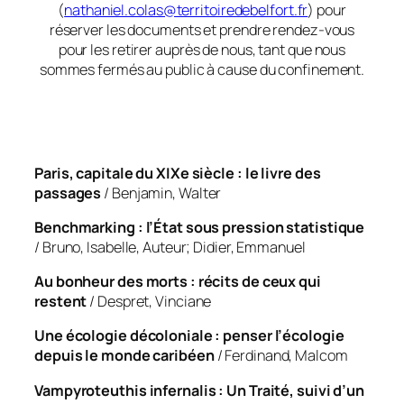
(
nathaniel.colas@territoiredebelfort.fr
) pour
réserver les documents et prendre rendez-vous
pour les retirer auprès de nous, tant que nous
sommes fermés au public à cause du confinement.
Paris, capitale du XIXe siècle : le livre des
passages
/ Benjamin, Walter
Benchmarking : l’État sous pression statistique
/ Bruno, Isabelle, Auteur; Didier, Emmanuel
Au bonheur des morts : récits de ceux qui
restent
/ Despret, Vinciane
Une écologie décoloniale : penser l’écologie
depuis le monde caribéen
/ Ferdinand, Malcom
Vampyroteuthis infernalis : Un Traité, suivi d’un