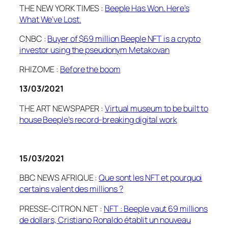
THE NEW YORK TIMES :
Beeple
Has Won.
Here’s
What
We’ve
Lost
.
CNBC :
Buyer of $69
million
Beeple
NFT
is
a crypto
investor
using
the
pseudonym
Metakovan
RHIZOME :
Before
the boom
13/03/2021
THE ART NEWSPAPER :
Virtual
museum
to
be
built
to
house
Beeple’s
record-
breaking
digital
work
15/03/2021
BBC NEWS AFRIQUE :
Que sont les NFT et pourquoi
certains valent des millions ?
PRESSE-CITRON.NET :
NFT : Beeple vaut 69 millions
de dollars, Cristiano Ronaldo établit un nouveau