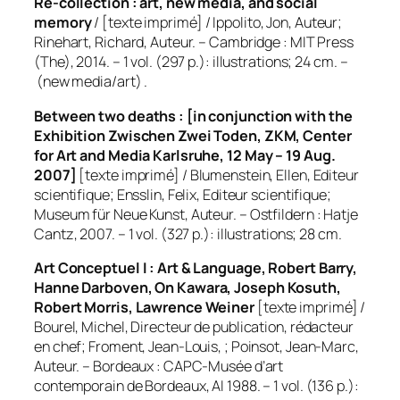
Re-collection : art, new media, and social
memory
/ [texte imprimé] / Ippolito, Jon, Auteur;
Rinehart, Richard, Auteur. – Cambridge : MIT Press
(The), 2014. – 1 vol. (297 p.): illustrations; 24 cm. –
(new media/art) .
Between two deaths : [in conjunction with the
Exhibition Zwischen Zwei Toden, ZKM, Center
for Art and Media Karlsruhe, 12 May – 19 Aug.
2007]
[texte imprimé] / Blumenstein, Ellen, Editeur
scientifique; Ensslin, Felix, Editeur scientifique;
Museum für Neue Kunst, Auteur. – Ostfildern : Hatje
Cantz, 2007. – 1 vol. (327 p.): illustrations; 28 cm.
Art Conceptuel I : Art & Language, Robert Barry,
Hanne Darboven, On Kawara, Joseph Kosuth,
Robert Morris, Lawrence Weiner
[texte imprimé] /
Bourel, Michel, Directeur de publication, rédacteur
en chef; Froment, Jean-Louis, ; Poinsot, Jean-Marc,
Auteur. – Bordeaux : CAPC-Musée d’art
contemporain de Bordeaux, AI 1988. – 1 vol. (136 p.):