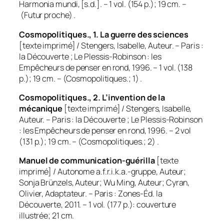
Harmonia mundi, [s.d.]. – 1 vol. (154 p.); 19 cm. –
(Futur proche) .
Cosmopolitiques., 1. La guerre des sciences
[texte imprimé] / Stengers, Isabelle, Auteur. – Paris :
la Découverte ; Le Plessis-Robinson : les
Empêcheurs de penser en rond, 1996. – 1 vol. (138
p.); 19 cm. – (Cosmopolitiques.; 1) .
Cosmopolitiques., 2. L’invention de la
mécanique
[texte imprimé] / Stengers, Isabelle,
Auteur. – Paris : la Découverte ; Le Plessis-Robinson
: les Empêcheurs de penser en rond, 1996. – 2 vol
(131 p.); 19 cm. – (Cosmopolitiques.; 2) .
Manuel de communication-guérilla
[texte
imprimé] / Autonome a.f.r.i.k.a.-gruppe, Auteur;
Sonja Brünzels, Auteur; Wu Ming, Auteur; Cyran,
Olivier, Adaptateur. – Paris : Zones-Éd. la
Découverte, 2011. – 1 vol. (177 p.): couverture
illustrée; 21 cm.