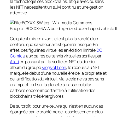
la technologie des blockchains, et
qui avec ou sans
les NFT nécessitent un suivi continu et une gestion
attentive.
Beeple : BOXXX-3W A building-sized box-shaped vehicle flo
Ce qui est mis en avant ici est plus la rareté d’un
contenu que sa valeur artistique intrinsèque. En
effet, de
s figurines virtuelles en édition limitée
DC
Comics
,
aux paires de tennis virtuelles sorties par
Atari
en passant par l
a sortie en NFT du dernier
album du
groupe
Kings of Leon
, le recours au NFT
marque le début d’une nouvelle ère de la propriété et
de la réification
du virtuel.
Mais cela ne va pas sans
un impact fort sur la planète à cause du bilan
carbone encore important lié à l’utilisation des
blockchains très
énergivores
.
De surcroît
,
pour une œuvre qui n’est en aucun cas
épargnée par le problème de l’obsolescence à plus