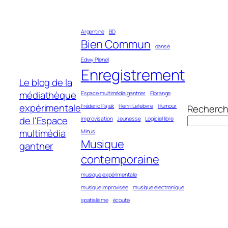
Aller
au
Argentine
BD
contenu
Bien Commun
danse
Edwy Plenel
Enregistrement
Le blog de la
médiathèque
Espace multimédia gantner
Florange
expérimentale
Frédéric Pajak
Henri Lefebvre
Humour
Recherch
de l'Espace
improvisation
Jeunesse
Logiciel libre
multimédia
Minus
Musique
gantner
contemporaine
musique expérimentale
musique improvisée
musique électronique
spatialisme
écoute