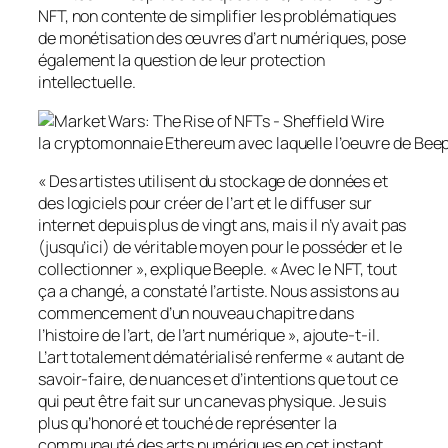
NFT, non contente de
simplifier
les
problématiques
de monétisation des œuvres d’art numériques, pose
également la question
de leur protection
intellectuelle.
la cryptomonnaie Ethereum avec laquelle l’oeuvre de Beep
« Des artistes utilisent du stockage de données et
des logiciels pour créer de l’art et le diffuser sur
internet depuis plus de vingt ans, mais il n’y avait pas
(jusqu’ici) de véritable moyen pour le posséder et le
collectionner », explique
Beeple
. « Avec le NFT, tout
ça a changé, a constaté l’artiste. Nous assistons au
commencement d’un nouveau chapitre dans
l’histoire de l’art, de l’art numérique », ajoute-t-il.
L’art totalement dématérialisé renferme « autant de
savoir-faire, de nuances et d’intentions que tout ce
qui peut être fait sur un canevas
physique
.
Je suis
plus qu’honoré et touché de représenter la
communauté des arts numériques en cet instant