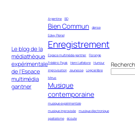
Aller
au
Argentine
BD
contenu
Bien Commun
danse
Edwy Plenel
Enregistrement
Le blog de la
médiathèque
Espace multimédia gantner
Florange
expérimentale
Frédéric Pajak
Henri Lefebvre
Humour
Recherch
de l'Espace
improvisation
Jeunesse
Logiciel libre
multimédia
Minus
Musique
gantner
contemporaine
musique expérimentale
musique improvisée
musique électronique
spatialisme
écoute